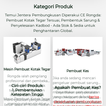
Kategori Produk
Temui Jentera Pembungkusan Diperakui CE Rongda:
Pembuat Kotak Tegar Tersuai, Pembentuk Sarung &
Penyelesaian Kadbod - Ada Stok & Sedia untuk
Penghantaran Global.
Mesin Pembuat Kotak Tegar
Pembuat Kes
Rongda ialah pengilang
Jika anda sedang mencari
profesional dan pembekal
pengeluar pembuat sarung
Ciri-ciri Produk
mesin pembuat kotak
Apakah Pembuat Kes?
yang boleh dipercayai yang
1. Pembentukan
tegar. Jika anda ingin
menyediakan penyelesaian
Case Maker ialah peralatan
Ketepatan Tinggi
menambah baik dan
yang cekap untuk buku,
teras hadapan dalam
barisan
Mesin Pembuat Kotak Tegar
meningkatkan pengeluaran
rekod, hadiah dan
pengeluaran pembungkusan
Tidak seperti jenis peralatan
menggunakan struktur
besar-besaran kotak hadiah