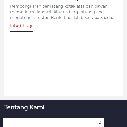
Cara Membongkar Pemasang Kotak Atas dan Bawah
ng kotak atas dan bawah
Prinsip kerja mesin pe
khusus bergantung pada
terutamanya berdasarka
erikut adalah beberapa kaedah
sistem kawalan servo da
Ia secara automatik m
Lihat Lagi
dan melaraskan param
nyata untuk memastika
X