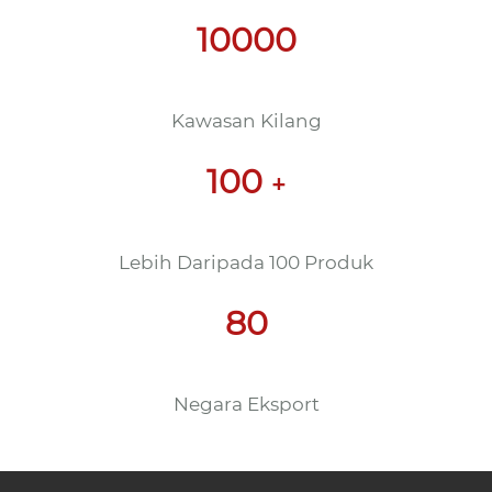
sesuai
Rongda - Penyedia Penyelesaian Tertinggi yang
Dihormati dalam Sektor Peralatan Pembungkusan
Selepas Akhbar
2021
Telah Ditubuhkan Di
10000
Kawasan Kilang
100
+