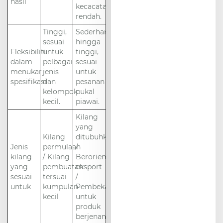
hasil
kecacatan
rendah.
Tinggi,
Sederhana
sesuai
hingga
Fleksibiliti
untuk
tinggi,
dalam
pelbagai
sesuai
menukar
jenis
untuk
spesifikasi
dan
pesanan
kelompok
pukal
kecil.
piawai.
Kilang
yang
Kilang
ditubuhkan
Jenis
permulaan
/
kilang
/ Kilang
Berorientasikan
yang
pembuatan
eksport
sesuai
tersuai
/
untuk
kumpulan
Pembekal
kecil
untuk
produk
berjenama