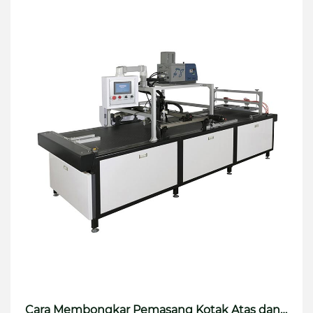
menyerahkan
Berita
Kemas Kini Industri Rongda: Inovasi Teknologi
Pembungkusan Terkini & Cerapan Pameran daripada
Hab Pengilangan Profesional Kami.