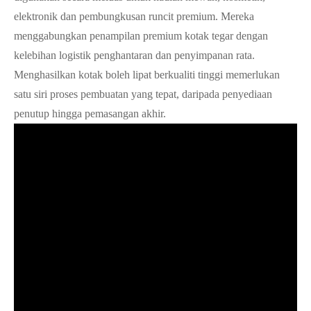
elektronik dan pembungkusan runcit premium. Mereka
menggabungkan penampilan premium kotak tegar dengan
kelebihan logistik penghantaran dan penyimpanan rata.
Menghasilkan kotak boleh lipat berkualiti tinggi memerlukan
satu siri proses pembuatan yang tepat, daripada penyediaan
penutup hingga pemasangan akhir.